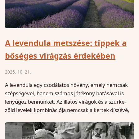
A levendula metszése: tippek a
bőséges virágzás érdekében
2025. 10. 21.
A levendula egy csodálatos növény, amely nemcsak
szépségével, hanem számos jótékony hatásával is
lenyűgöz bennünket. Az illatos virágok és a szürke-
zöld levelek kombinációja nemcsak a kertek díszévé,