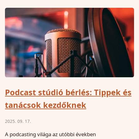
Podcast stúdió bérlés: Tippek és
tanácsok kezdőknek
2025. 09. 17.
A podcasting világa az utóbbi években