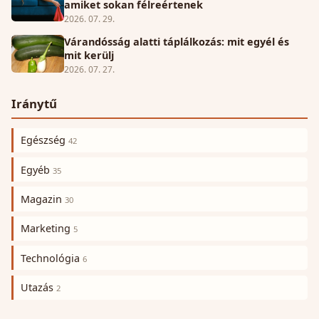
amiket sokan félreértenek
2026. 07. 29.
Várandósság alatti táplálkozás: mit egyél és
mit kerülj
2026. 07. 27.
Iránytű
Egészség
42
Egyéb
35
Magazin
30
Marketing
5
Technológia
6
Utazás
2