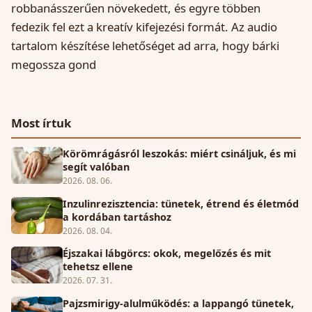
robbanásszerűen növekedett, és egyre többen
fedezik fel ezt a kreatív kifejezési formát. Az audio
tartalom készítése lehetőséget ad arra, hogy bárki
megossza gond
Most írtuk
Körömrágásról leszokás: miért csináljuk, és mi
segít valóban
2026. 08. 06.
Inzulinrezisztencia: tünetek, étrend és életmód
a kordában tartáshoz
2026. 08. 04.
Éjszakai lábgörcs: okok, megelőzés és mit
tehetsz ellene
2026. 07. 31.
Pajzsmirigy-alulműködés: a lappangó tünetek,