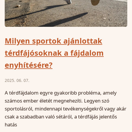
Milyen sportok ajánlottak
térdfájósoknak a fájdalom
enyhítésére?
2025. 06. 07.
A térdfájdalom egyre gyakoribb probléma, amely
számos ember életét megnehezíti. Legyen szó
sportolásról, mindennapi tevékenységekről vagy akár
csak a szabadban való sétáról, a térdfájás jelentős
hatás