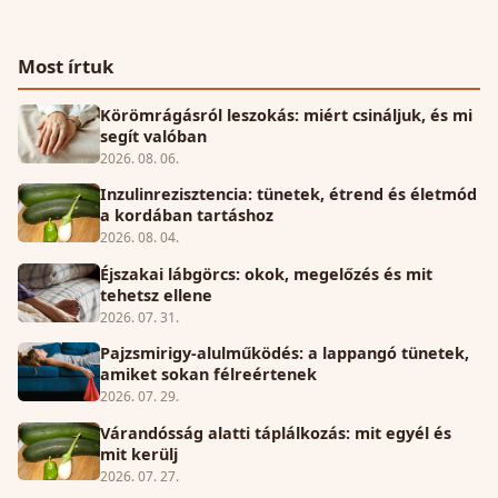
Most írtuk
Körömrágásról leszokás: miért csináljuk, és mi
segít valóban
2026. 08. 06.
Inzulinrezisztencia: tünetek, étrend és életmód
a kordában tartáshoz
2026. 08. 04.
Éjszakai lábgörcs: okok, megelőzés és mit
tehetsz ellene
2026. 07. 31.
Pajzsmirigy-alulműködés: a lappangó tünetek,
amiket sokan félreértenek
2026. 07. 29.
Várandósság alatti táplálkozás: mit egyél és
mit kerülj
2026. 07. 27.