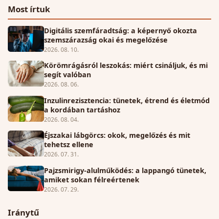
Most írtuk
Digitális szemfáradtság: a képernyő okozta
szemszárazság okai és megelőzése
2026. 08. 10.
Körömrágásról leszokás: miért csináljuk, és mi
segít valóban
2026. 08. 06.
Inzulinrezisztencia: tünetek, étrend és életmód
a kordában tartáshoz
2026. 08. 04.
Éjszakai lábgörcs: okok, megelőzés és mit
tehetsz ellene
2026. 07. 31.
Pajzsmirigy-alulműködés: a lappangó tünetek,
amiket sokan félreértenek
2026. 07. 29.
Iránytű