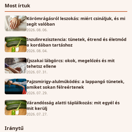
Most írtuk
Körömrágásról leszokás: miért csináljuk, és mi
segít valóban
2026. 08. 06.
Inzulinrezisztencia: tünetek, étrend és életmód
a kordában tartáshoz
2026. 08. 04.
Éjszakai lábgörcs: okok, megelőzés és mit
tehetsz ellene
2026. 07. 31.
Pajzsmirigy-alulműködés: a lappangó tünetek,
amiket sokan félreértenek
2026. 07. 29.
Várandósság alatti táplálkozás: mit egyél és
mit kerülj
2026. 07. 27.
Iránytű