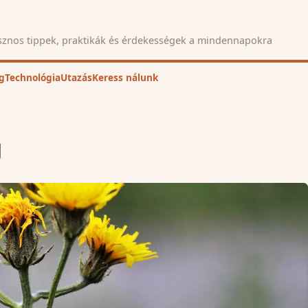
znos tippek, praktikák és érdekességek a mindennapokra
g
Technológia
Utazás
Keress nálunk
g