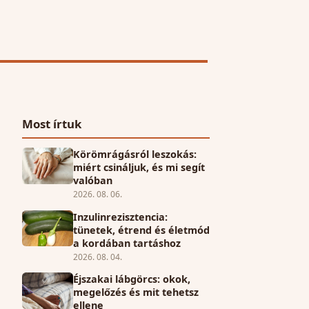
Most írtuk
Körömrágásról leszokás:
miért csináljuk, és mi segít
valóban
2026. 08. 06.
Inzulinrezisztencia:
tünetek, étrend és életmód
a kordában tartáshoz
2026. 08. 04.
Éjszakai lábgörcs: okok,
megelőzés és mit tehetsz
ellene