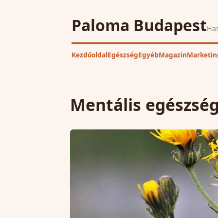
Paloma Budapest
Has
Kezdőoldal
Egészség
Egyéb
Magazin
Marketin
Mentális egészsé