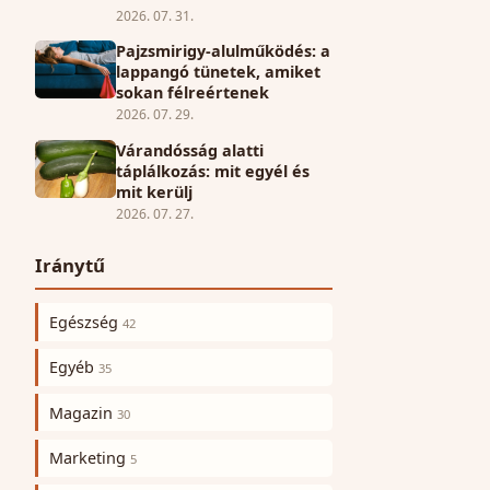
2026. 07. 31.
Pajzsmirigy-alulműködés: a
lappangó tünetek, amiket
sokan félreértenek
2026. 07. 29.
Várandósság alatti
táplálkozás: mit egyél és
mit kerülj
2026. 07. 27.
Iránytű
Egészség
42
Egyéb
35
Magazin
30
Marketing
5