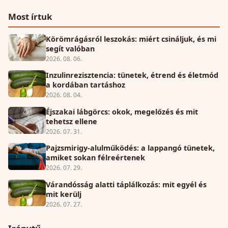
Most írtuk
Körömrágásról leszokás: miért csináljuk, és mi
segít valóban
2026. 08. 06.
Inzulinrezisztencia: tünetek, étrend és életmód
a kordában tartáshoz
2026. 08. 04.
Éjszakai lábgörcs: okok, megelőzés és mit
tehetsz ellene
2026. 07. 31.
Pajzsmirigy-alulműködés: a lappangó tünetek,
amiket sokan félreértenek
2026. 07. 29.
Várandósság alatti táplálkozás: mit egyél és
mit kerülj
2026. 07. 27.