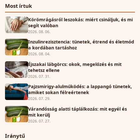
Most írtuk
Körömrágásról leszokás: miért csináljuk, és mi
segít valóban
2026. 08. 06.
Inzulinrezisztencia: tünetek, étrend és életmód
a kordában tartáshoz
2026. 08. 04.
Éjszakai lábgörcs: okok, megelőzés és mit
tehetsz ellene
2026. 07. 31.
Pajzsmirigy-alulműködés: a lappangó tünetek,
amiket sokan félreértenek
2026. 07. 29.
Várandósság alatti táplálkozás: mit egyél és
mit kerülj
2026. 07. 27.
Iránytű