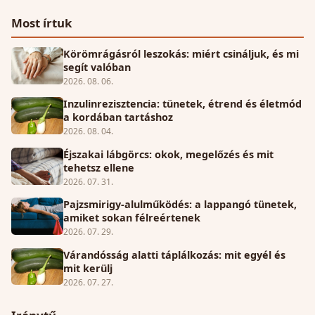
Most írtuk
Körömrágásról leszokás: miért csináljuk, és mi
segít valóban
2026. 08. 06.
Inzulinrezisztencia: tünetek, étrend és életmód
a kordában tartáshoz
2026. 08. 04.
Éjszakai lábgörcs: okok, megelőzés és mit
tehetsz ellene
2026. 07. 31.
Pajzsmirigy-alulműködés: a lappangó tünetek,
amiket sokan félreértenek
2026. 07. 29.
Várandósság alatti táplálkozás: mit egyél és
mit kerülj
2026. 07. 27.