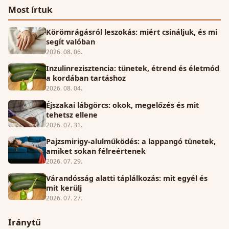
Most írtuk
Körömrágásról leszokás: miért csináljuk, és mi
segít valóban
2026. 08. 06.
Inzulinrezisztencia: tünetek, étrend és életmód
a kordában tartáshoz
2026. 08. 04.
Éjszakai lábgörcs: okok, megelőzés és mit
tehetsz ellene
2026. 07. 31.
Pajzsmirigy-alulműködés: a lappangó tünetek,
amiket sokan félreértenek
2026. 07. 29.
Várandósság alatti táplálkozás: mit egyél és
mit kerülj
2026. 07. 27.
Iránytű