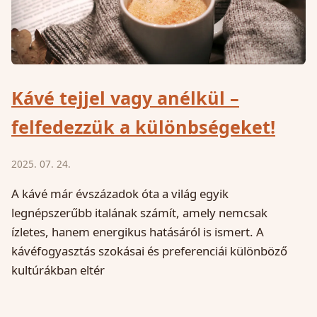
Kávé tejjel vagy anélkül –
felfedezzük a különbségeket!
2025. 07. 24.
A kávé már évszázadok óta a világ egyik
legnépszerűbb italának számít, amely nemcsak
ízletes, hanem energikus hatásáról is ismert. A
kávéfogyasztás szokásai és preferenciái különböző
kultúrákban eltér