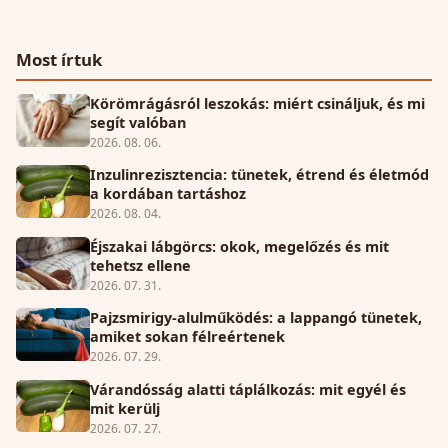
Most írtuk
Körömrágásról leszokás: miért csináljuk, és mi
segít valóban
2026. 08. 06.
Inzulinrezisztencia: tünetek, étrend és életmód
a kordában tartáshoz
2026. 08. 04.
Éjszakai lábgörcs: okok, megelőzés és mit
tehetsz ellene
2026. 07. 31.
Pajzsmirigy-alulműködés: a lappangó tünetek,
amiket sokan félreértenek
2026. 07. 29.
Várandósság alatti táplálkozás: mit egyél és
mit kerülj
2026. 07. 27.