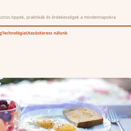
znos tippek, praktikák és érdekességek a mindennapokra
g
Technológia
Utazás
Keress nálunk