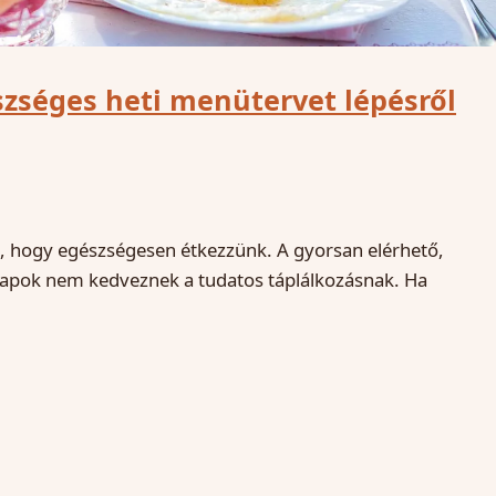
zséges heti menütervet lépésről
i, hogy egészségesen étkezzünk. A gyorsan elérhető,
znapok nem kedveznek a tudatos táplálkozásnak. Ha