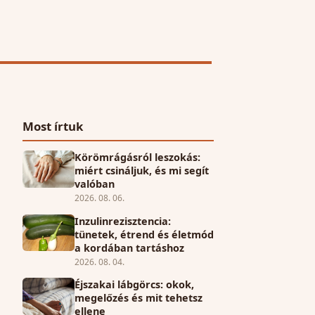
Most írtuk
Körömrágásról leszokás:
miért csináljuk, és mi segít
valóban
2026. 08. 06.
Inzulinrezisztencia:
tünetek, étrend és életmód
a kordában tartáshoz
2026. 08. 04.
Éjszakai lábgörcs: okok,
megelőzés és mit tehetsz
ellene