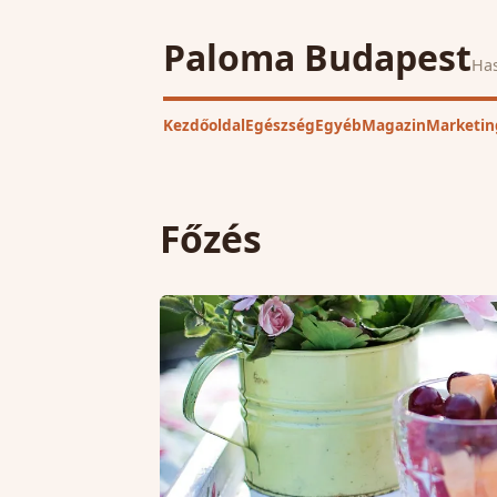
Paloma Budapest
Has
Kezdőoldal
Egészség
Egyéb
Magazin
Marketin
Főzés