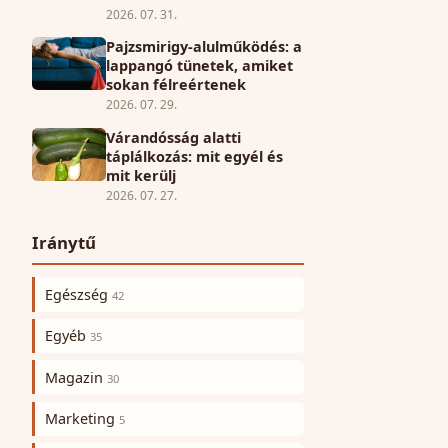
2026. 07. 31.
Pajzsmirigy-alulműködés: a
lappangó tünetek, amiket
sokan félreértenek
2026. 07. 29.
Várandósság alatti
táplálkozás: mit egyél és
mit kerülj
2026. 07. 27.
Iránytű
Egészség
42
Egyéb
35
Magazin
30
Marketing
5