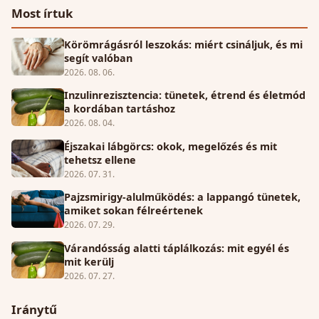
Most írtuk
Körömrágásról leszokás: miért csináljuk, és mi
segít valóban
2026. 08. 06.
Inzulinrezisztencia: tünetek, étrend és életmód
a kordában tartáshoz
2026. 08. 04.
Éjszakai lábgörcs: okok, megelőzés és mit
tehetsz ellene
2026. 07. 31.
Pajzsmirigy-alulműködés: a lappangó tünetek,
amiket sokan félreértenek
2026. 07. 29.
Várandósság alatti táplálkozás: mit egyél és
mit kerülj
2026. 07. 27.
Iránytű