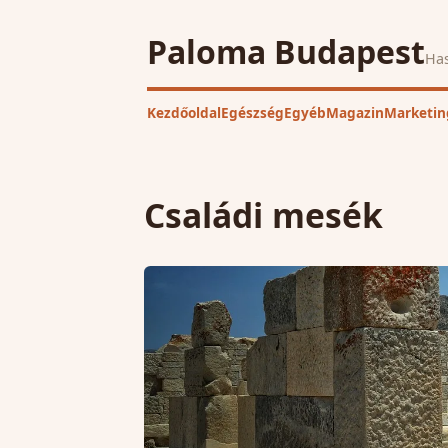
Paloma Budapest
Has
Kezdőoldal
Egészség
Egyéb
Magazin
Marketin
Családi mesék