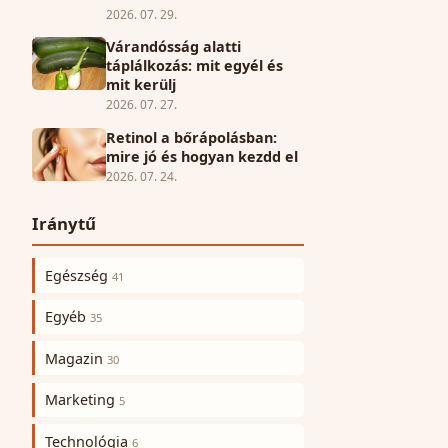
2026. 07. 29.
Várandósság alatti
táplálkozás: mit egyél és
mit kerülj
2026. 07. 27.
Retinol a bőrápolásban:
mire jó és hogyan kezdd el
2026. 07. 24.
Iránytű
Egészség
41
Egyéb
35
Magazin
30
Marketing
5
Technológia
6