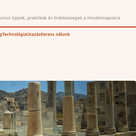
znos tippek, praktikák és érdekességek a mindennapokra
g
Technológia
Utazás
Keress nálunk