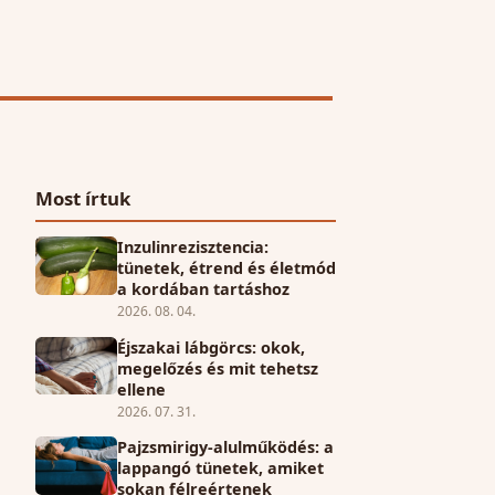
Most írtuk
Inzulinrezisztencia:
tünetek, étrend és életmód
a kordában tartáshoz
2026. 08. 04.
Éjszakai lábgörcs: okok,
megelőzés és mit tehetsz
ellene
2026. 07. 31.
Pajzsmirigy-alulműködés: a
lappangó tünetek, amiket
sokan félreértenek