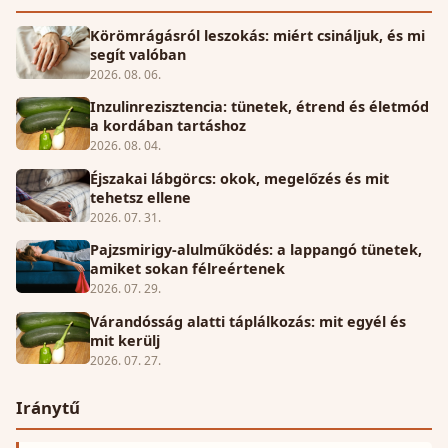
Körömrágásról leszokás: miért csináljuk, és mi
segít valóban
2026. 08. 06.
Inzulinrezisztencia: tünetek, étrend és életmód
a kordában tartáshoz
2026. 08. 04.
Éjszakai lábgörcs: okok, megelőzés és mit
tehetsz ellene
2026. 07. 31.
Pajzsmirigy-alulműködés: a lappangó tünetek,
amiket sokan félreértenek
2026. 07. 29.
Várandósság alatti táplálkozás: mit egyél és
mit kerülj
2026. 07. 27.
Iránytű