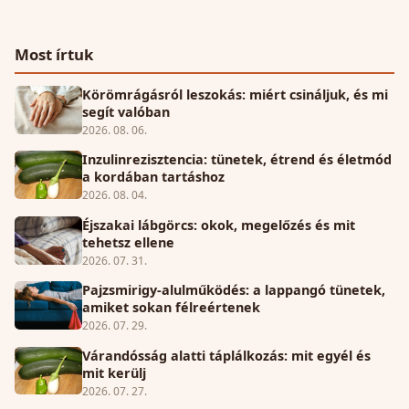
Most írtuk
Körömrágásról leszokás: miért csináljuk, és mi
segít valóban
2026. 08. 06.
Inzulinrezisztencia: tünetek, étrend és életmód
a kordában tartáshoz
2026. 08. 04.
Éjszakai lábgörcs: okok, megelőzés és mit
tehetsz ellene
2026. 07. 31.
Pajzsmirigy-alulműködés: a lappangó tünetek,
amiket sokan félreértenek
2026. 07. 29.
Várandósság alatti táplálkozás: mit egyél és
mit kerülj
2026. 07. 27.