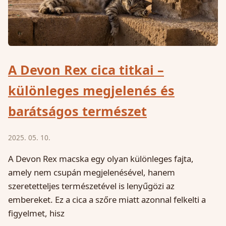
A Devon Rex cica titkai –
különleges megjelenés és
barátságos természet
2025. 05. 10.
A Devon Rex macska egy olyan különleges fajta,
amely nem csupán megjelenésével, hanem
szeretetteljes természetével is lenyűgözi az
embereket. Ez a cica a szőre miatt azonnal felkelti a
figyelmet, hisz