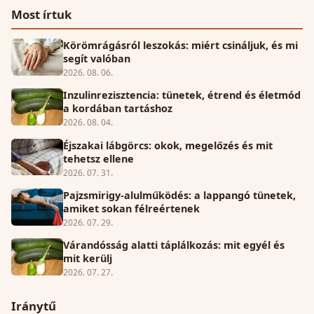
Most írtuk
Körömrágásról leszokás: miért csináljuk, és mi
segít valóban
2026. 08. 06.
Inzulinrezisztencia: tünetek, étrend és életmód
a kordában tartáshoz
2026. 08. 04.
Éjszakai lábgörcs: okok, megelőzés és mit
tehetsz ellene
2026. 07. 31.
Pajzsmirigy-alulműködés: a lappangó tünetek,
amiket sokan félreértenek
2026. 07. 29.
Várandósság alatti táplálkozás: mit egyél és
mit kerülj
2026. 07. 27.
Iránytű