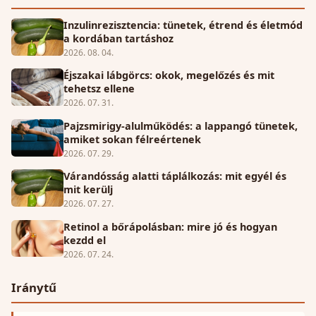
Inzulinrezisztencia: tünetek, étrend és életmód
a kordában tartáshoz
2026. 08. 04.
Éjszakai lábgörcs: okok, megelőzés és mit
tehetsz ellene
2026. 07. 31.
Pajzsmirigy-alulműködés: a lappangó tünetek,
amiket sokan félreértenek
2026. 07. 29.
Várandósság alatti táplálkozás: mit egyél és
mit kerülj
2026. 07. 27.
Retinol a bőrápolásban: mire jó és hogyan
kezdd el
2026. 07. 24.
Iránytű