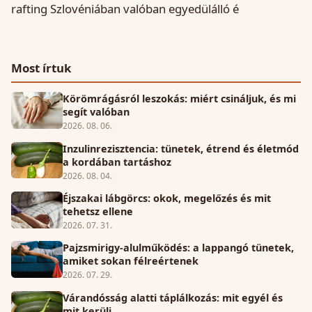
rafting Szlovéniában valóban egyedülálló é
Most írtuk
Körömrágásról leszokás: miért csináljuk, és mi
segít valóban
2026. 08. 06.
Inzulinrezisztencia: tünetek, étrend és életmód
a kordában tartáshoz
2026. 08. 04.
Éjszakai lábgörcs: okok, megelőzés és mit
tehetsz ellene
2026. 07. 31.
Pajzsmirigy-alulműködés: a lappangó tünetek,
amiket sokan félreértenek
2026. 07. 29.
Várandósság alatti táplálkozás: mit egyél és
mit kerülj